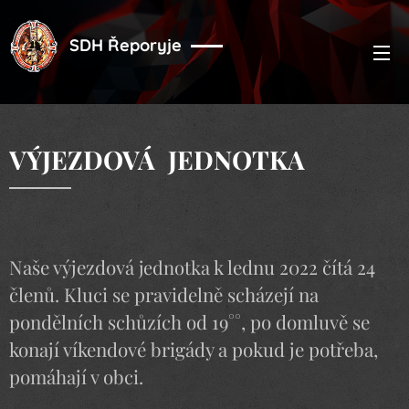
SDH Řeporyje
VÝJEZDOVÁ JEDNOTKA
Naše výjezdová
jednotka
k lednu 2022 čítá 24
členů. Kluci se pravidelně scházejí na
pondělních schůzích od 19°°, po domluvě se
konají víkendové brigády a pokud je potřeba,
pomáhají v obci.