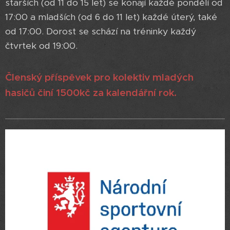
starších (od 11 do 15 let) se konají každé pondělí od
17:00 a mladších (od 6 do 11 let) každé úterý, také
od 17:00. Dorost se schází na tréninky každý
čtvrtek od 19:00.
Členský příspěvek pro kolektiv mladých
hasičů činí 1500kč za kalendářní rok.