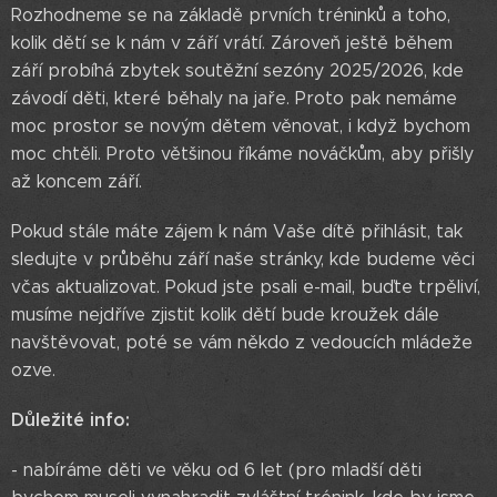
Rozhodneme se na základě prvních tréninků a toho,
kolik dětí se k nám v září vrátí. Zároveň ještě během
září probíhá zbytek soutěžní sezóny 2025/2026, kde
závodí děti, které běhaly na jaře. Proto pak nemáme
moc prostor se novým dětem věnovat, i když bychom
moc chtěli. Proto většinou říkáme nováčkům, aby přišly
až koncem září.
Pokud stále máte zájem k nám Vaše dítě přihlásit, tak
sledujte v průběhu září naše stránky, kde budeme věci
včas aktualizovat. Pokud jste psali e-mail, buďte trpěliví,
musíme nejdříve zjistit kolik dětí bude kroužek dále
navštěvovat, poté se vám někdo z vedoucích mládeže
ozve.
Důležité info:
- nabíráme děti ve věku od 6 let (pro mladší děti