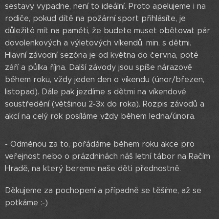
sestavy vypadne, není to ideální. Proto apelujeme i na
rodiče, pokud dítě na požární sport přihlásíte, je
důležité mít na paměti, že budete muset obětovat pár
dovolenkových a výletových víkendů, min. s dětmi.
Hlavní závodní sezóna je od května do června, poté
září a půlka října. Další závody jsou spíše nárazově
během roku, vždy jeden den o víkendu (únor/březen,
listopad). Dále pak jezdíme s dětmi na víkendové
soustředění (většinou 2-3x do roka). Rozpis závodů a
akcí na celý rok posíláme vždy během ledna/února.
- Odměnou za to, pořádáme během roku akce pro
veřejnost nebo o prázdninách náš letní tábor na Račím
Hradě, na který bereme naše děti přednostně.
Děkujeme za pochopení a případně se těšíme, až se
potkáme :-)