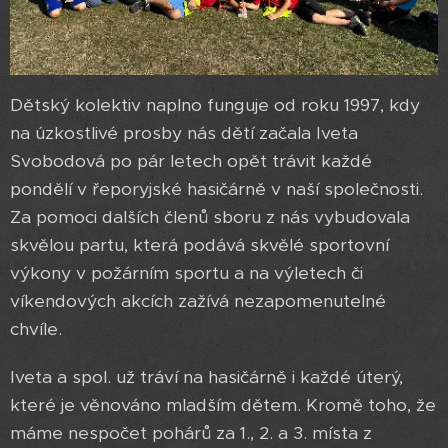
Dětský kolektiv naplno funguje od roku 1997, kdy
na úzkostlivé prosby nás dětí začala Iveta
Svobodová po pár letech opět trávit každé
pondělí v řeporyjské hasičárně v naší společnosti.
Za pomoci dalších členů sboru z nás vybudovala
skvělou partu, která podává skvělé sportovní
výkony v požárním sportu a na výletech či
víkendových akcích zažívá nezapomenutelné
chvíle.
Iveta a spol. už tráví na hasičárně i každé úterý,
které je věnováno mladším dětem. Kromě toho, že
máme nespočet pohárů za 1., 2. a 3. místa z