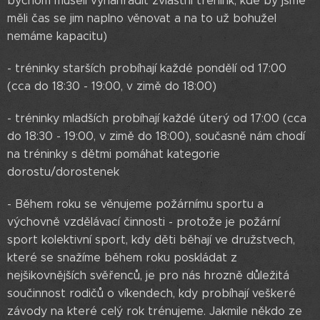
bychom museli vynahradit zvláštní trénink, kde by jsme
měli čas se jim naplno věnovat a na to už bohužel
nemáme kapacitu)
- tréninky starších probíhají každé pondělí od 17:00
(cca do 18:30 - 19:00, v zimě do 18:00)
- tréninky mladších probíhají každé úterý od 17:00 (cca
do 18:30 - 19:00, v zimě do 18:00), současně nám chodí
na tréninky s dětmi pomáhat kategorie
dorostu/dorostenek
- Během roku se věnujeme požárnímu sportu a
výchovně vzdělávací činnosti - protože je požární
sport kolektivní sport, kdy děti běhají ve družstvech,
které se snažíme během roku poskládat z
nejšikovnějších svěřenců, je pro nás hrozně důležitá
součinnost rodičů o víkendech, kdy probíhají veškeré
závody na které celý rok trénujeme. Jakmile někdo ze