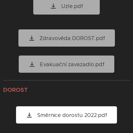
Uzle.pdf
Zdravověda DOROST.pdf
Evakuační zavazadlo.pdf
DOROST
Směrnice dorostu 2022.pdf