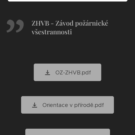
ZHVB - Závod požárnické
všestrannosti
OZ-ZHVB.pdf
Orientace v přírodě.pdf